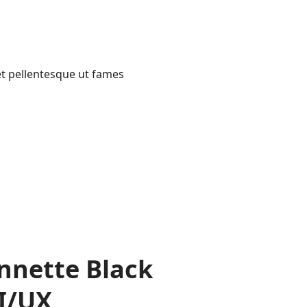
et pellentesque ut fames
nnette Black
I/UX