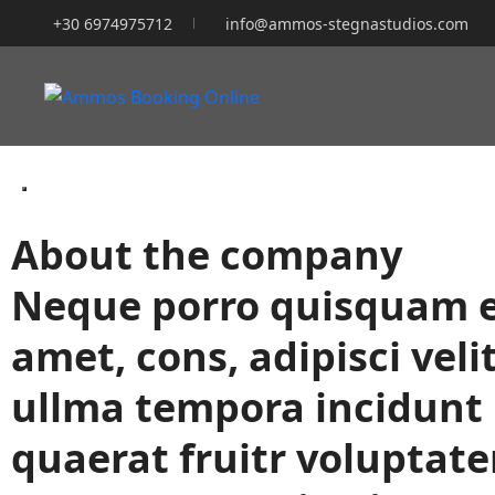
+30 6974975712
info@ammos-stegnastudios.com
About the company
Neque porro quisquam es
amet, cons, adipisci ve
ullma tempora incidunt
quaerat fruitr voluptat