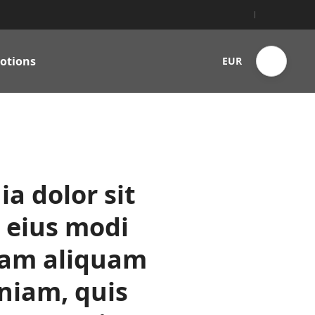
otions
EUR
a dolor sit
 eius modi
nam aliquam
niam, quis