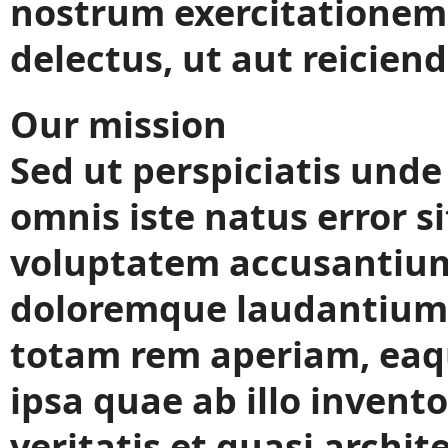
nostrum exercitationem.
delectus, ut aut reiciend
Our mission
Sed ut perspiciatis unde
omnis iste natus error si
voluptatem accusantiu
doloremque laudantium
totam rem aperiam, ea
ipsa quae ab illo invent
veritatis et quasi archit