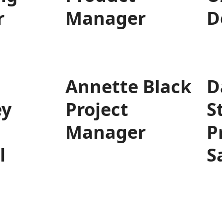
r
Manager
D
Annette Black
D
ey
Project
S
Manager
P
l
S