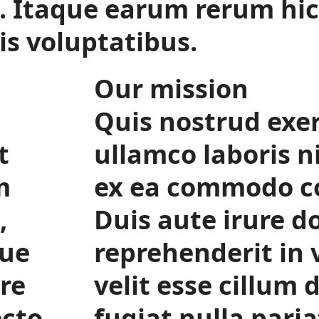
 Itaque earum rerum hic
is voluptatibus.
Our mission
Quis nostrud exer
t
ullamco laboris ni
m
ex ea commodo c
,
Duis aute irure do
que
reprehenderit in 
ore
velit esse cillum 
ecto
fugiat nulla paria