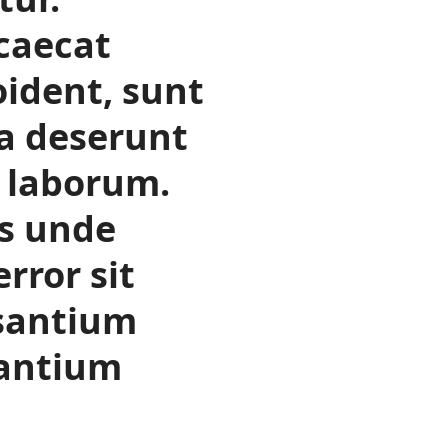
caecat
ident, sunt
ia deserunt
t laborum.
is unde
rror sit
santium
antium