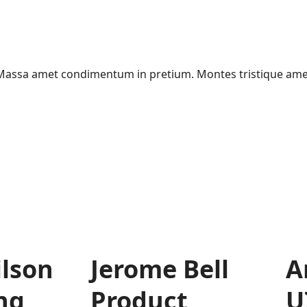
t. Massa amet condimentum in pretium. Montes tristique am
ilson
Jerome Bell
A
ng
Product
U