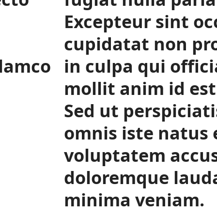
Excepteur sint oc
cupidatat non pro
llamco
in culpa qui offic
mollit anim id es
Sed ut perspiciat
omnis iste natus e
voluptatem accu
doloremque laud
minima veniam.