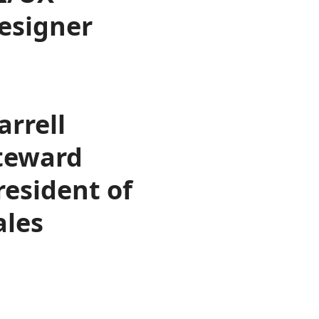
esigner
arrell
teward
resident of
ales