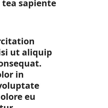
 tea sapiente
citation
si ut aliquip
onsequat.
lor in
voluptate
dolore eu
tur.